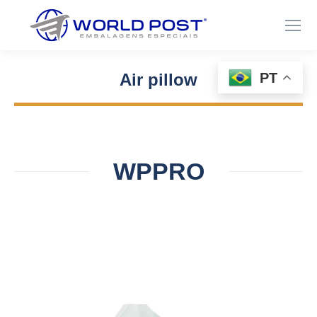
PT
Air pillow
Você está aqui:
WPPRO