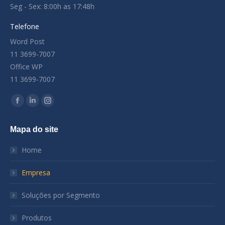
Seg - Sex: 8:00h as 17:48h
Telefone
Word Post
11 3699-7007
Office WP
11 3699-7007
Encontre-nos em:
Facebook
Linkedin
Instagram
page
page
page
Mapa do site
opens
opens
opens
in
in
in
Home
new
new
new
window
window
window
Empresa
Soluções por Segmento
Produtos