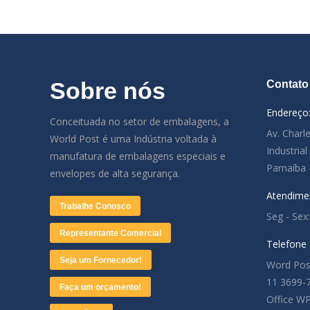
Sobre nós
Contato
Endereço
Conceituada no setor de embalagens, a
Av. Charl
World Post é uma Indústria voltada à
Industria
manufatura de embalagens especiais e
Parnaíba 
envelopes de alta segurança.
Atendime
Trabalhe Conosco
Seg - Sex
Representante Comercial
Telefone
Seja um Fornecedor!
Word Pos
11 3699-
Faça um orçamento!
Office W