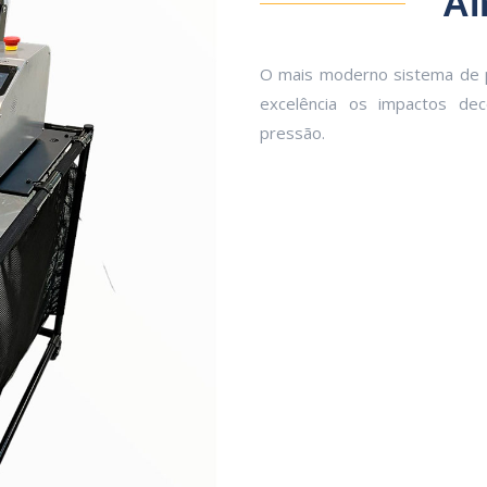
Al
O mais moderno sistema de 
excelência os impactos de
pressão.