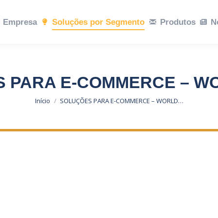
ções por Segmento
Empresa
Soluções por Segmento
Produtos
Notícias
Produtos
Sustent
N
 PARA E-COMMERCE – W
Você está aqui:
Início
SOLUÇÕES PARA E-COMMERCE – WORLD…