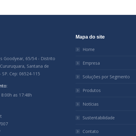
Mapa do site
:
Home
es Goodyear, 65/54 - Distrito
Empresa
l Cururuquara, Santana de
- SP. Cep: 06524-115
Soluções por Segmento
nto:
Produtos
: 8:00h as 17:48h
Notícias
t
Sustentabilidade
7007
P
Contato