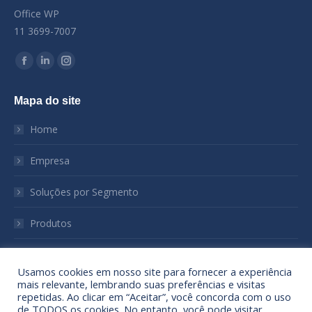
Office WP
11 3699-7007
Encontre-nos em:
Facebook
Linkedin
Instagram
page
page
page
Mapa do site
opens
opens
opens
in
in
in
Home
new
new
new
window
window
window
Empresa
Soluções por Segmento
Produtos
Notícias
Usamos cookies em nosso site para fornecer a experiência
mais relevante, lembrando suas preferências e visitas
Sustentabilidade
repetidas. Ao clicar em “Aceitar”, você concorda com o uso
de TODOS os cookies. No entanto, você pode visitar