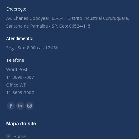
Endereço:
Av. Charles Goodyear, 65/54 - Distrito Industrial Cururuquara,
Santana de Parnaíba - SP. Cep: 06524-115
Atendimento:
Seg - Sex: 8:00h as 17:48h
Telefone
Word Post
11 3699-7007
Office WP
11 3699-7007
Encontre-nos em:
Facebook
Linkedin
Instagram
page
page
page
Mapa do site
opens
opens
opens
in
in
in
Home