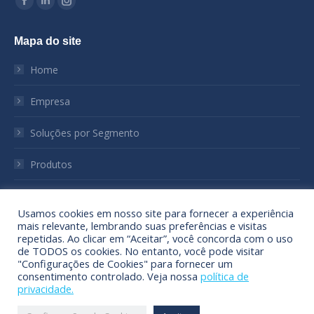
Facebook
Linkedin
Instagram
page
page
page
Mapa do site
opens
opens
opens
in
in
in
Home
new
new
new
window
window
window
Empresa
Soluções por Segmento
Produtos
Notícias
Usamos cookies em nosso site para fornecer a experiência
mais relevante, lembrando suas preferências e visitas
Sustentabilidade
repetidas. Ao clicar em “Aceitar”, você concorda com o uso
de TODOS os cookies. No entanto, você pode visitar
Contato
"Configurações de Cookies" para fornecer um
consentimento controlado. Veja nossa
política de
privacidade.