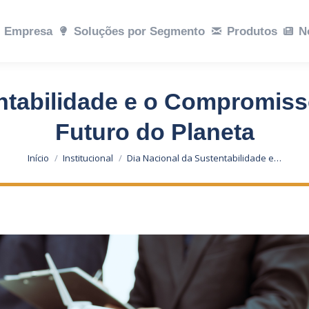
ções por Segmento
Empresa
Soluções por Segmento
Produtos
Notícias
Produtos
Sustent
N
ntabilidade e o Compromis
Futuro do Planeta
Você está aqui:
Início
Institucional
Dia Nacional da Sustentabilidade e…