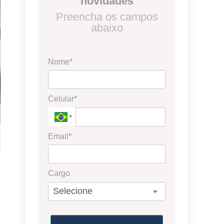
novidades
Preencha os campos
abaixo
Nome*
Celular*
Email*
Cargo