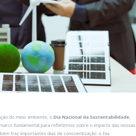
ação do meio ambiente, o
Dia Nacional da Sustentabilidade
,
marco fundamental para refletirmos sobre o impacto das nossas
ém traz importantes dias de conscientização: o Dia