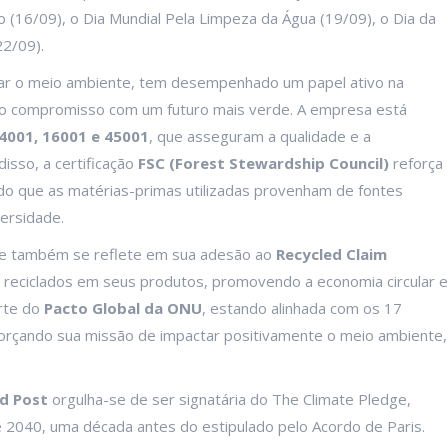
 (16/09), o Dia Mundial Pela Limpeza da Água (19/09), o Dia da
22/09).
rvar o meio ambiente, tem desempenhado um papel ativo na
no compromisso com um futuro mais verde. A empresa está
14001, 16001 e 45001
, que asseguram a qualidade e a
isso, a certificação
FSC (Forest Stewardship Council)
reforça
do que as matérias-primas utilizadas provenham de fontes
versidade.
de também se reflete em sua adesão ao
Recycled Claim
is reciclados em seus produtos, promovendo a economia circular e
rte do
Pacto Global da ONU
, estando alinhada com os 17
orçando sua missão de impactar positivamente o meio ambiente,
d Post
orgulha-se de ser signatária do The Climate Pledge,
 2040, uma década antes do estipulado pelo Acordo de Paris.