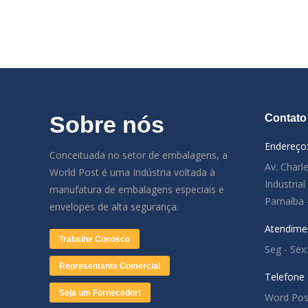
Sobre nós
Contato
Endereço
Conceituada no setor de embalagens, a
Av. Charl
World Post é uma Indústria voltada à
Industria
manufatura de embalagens especiais e
Parnaíba 
envelopes de alta segurança.
Atendime
Trabalhe Conosco
Seg - Sex
Representante Comercial
Telefone
Seja um Fornecedor!
Word Pos