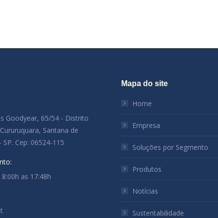
Mapa do site
:
Home
es Goodyear, 65/54 - Distrito
Empresa
l Cururuquara, Santana de
- SP. Cep: 06524-115
Soluções por Segmento
nto:
Produtos
: 8:00h as 17:48h
Notícias
t
Sustentabilidade