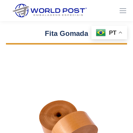
PT
Fita Gomada
Você está aqui: