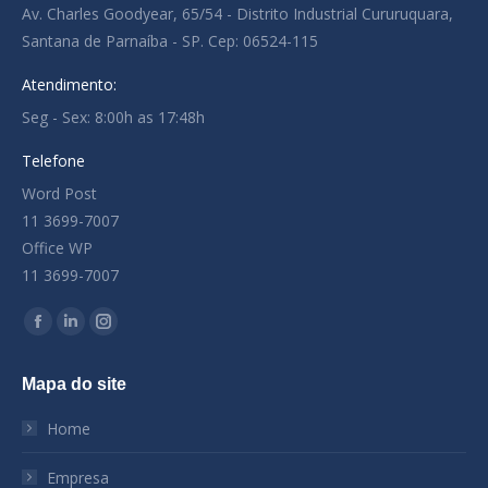
Av. Charles Goodyear, 65/54 - Distrito Industrial Cururuquara,
Santana de Parnaíba - SP. Cep: 06524-115
Atendimento:
Seg - Sex: 8:00h as 17:48h
Telefone
Word Post
11 3699-7007
Office WP
11 3699-7007
Encontre-nos em:
Facebook
Linkedin
Instagram
page
page
page
Mapa do site
opens
opens
opens
in
in
in
Home
new
new
new
window
window
window
Empresa