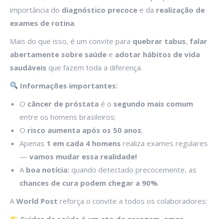
importância do
diagnóstico precoce
e da
realização de
exames de rotina
.
Mais do que isso, é um convite para
quebrar tabus
,
falar
abertamente sobre saúde
e
adotar hábitos de vida
saudáveis
que fazem toda a diferença.
Informações importantes
:
O
câncer de próstata
é o
segundo mais comum
entre os homens brasileiros;
O
risco aumenta após os 50 anos
;
Apenas
1 em cada 4 homens
realiza exames regulares
—
vamos mudar essa realidade!
A
boa notícia
:
quando detectado precocemente, as
chances de cura podem chegar a 90%
.
A
World Post
reforça o convite a todos os colaboradores:
Cuidar da saúde é um ato de coragem, amor-