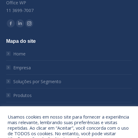
Office WP
11 3699-7007
Encontre-nos em:
Facebook
Linkedin
Instagram
page
page
page
Mapa do site
opens
opens
opens
in
in
in
Home
new
new
new
window
window
window
Empresa
Soluções por Segmento
Produtos
Notícias
Usamos cookies em nosso site para fornecer a experiência
mais relevante, lembrando suas preferências e visitas
Sustentabilidade
repetidas. Ao clicar em “Aceitar”, você concorda com o uso
de TODOS os cookies. No entanto, você pode visitar
Contato