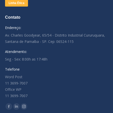
Linha Ética
Contato
Endereço:
Av. Charles Goodyear, 65/54 - Distrito Industrial Cururuquara,
Santana de Parnaíba - SP. Cep: 06524-115
Atendimento:
Seg - Sex: 8:00h as 17:48h
Telefone
Word Post
11 3699-7007
Office WP
11 3699-7007
Encontre-nos em:
Facebook
Linkedin
Instagram