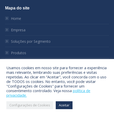
page
page
page
Mapa do site
opens
opens
opens
in
in
in
Home
new
new
new
window
window
window
Empresa
Soluções por Segmento
Produtos
Notícias
Usamos cookies em nosso site para fornecer a experiência
mais relevante, lembrando suas preferências e visitas
Sustentabilidade
repetidas. Ao clicar em “Aceitar”, você concorda com o uso
de TODOS os cookies. No entanto, você pode visitar
"Configurações de Cookies" para fornecer um
Contato
consentimento controlado. Veja nossa
política de
privacidade.
Configurações de Cookies
Aceitar
© World Post - 2025. Todos direitos reservados.