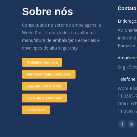
Sobre nós
Contato
Endereço
Conceituada no setor de embalagens, a
Av. Charl
World Post é uma Indústria voltada à
Industria
manufatura de embalagens especiais e
Parnaíba 
envelopes de alta segurança.
Atendime
Trabalhe Conosco
Seg - Sex
Representante Comercial
Telefone
Seja um Fornecedor!
Word Pos
11 3699-
Faça um orçamento!
Office W
Linha Ética
11 3699-
Encontre
Facebo
Lin
page
pa