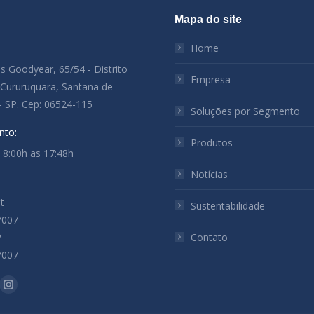
Mapa do site
:
Home
es Goodyear, 65/54 - Distrito
Empresa
l Cururuquara, Santana de
- SP. Cep: 06524-115
Soluções por Segmento
nto:
Produtos
: 8:00h as 17:48h
Notícias
t
Sustentabilidade
7007
P
Contato
7007
-nos em:
ok
kedin
Instagram
ge
page