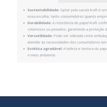
Sustentabilidade:
Optar pela sacola kraft é um
essa escolha, tanto consumidores quanto empres
Durabilidade:
A resistência do papel kraft conf
volumosos ou pesados, garantindo a proteção d
Versatilidade:
Pode ser utilizada como embala
atender às necessidades dos consumidores em
Estética agradável:
A beleza e textura do pape
o meio ambiente.