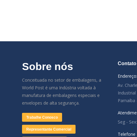
Sobre nós
Contato
Endereço
Conceituada no setor de embalagens, a
Av. Charl
World Post é uma Indústria voltada à
Industria
manufatura de embalagens especiais e
Parnaíba 
envelopes de alta segurança.
Atendime
Trabalhe Conosco
Seg - Sex
Representante Comercial
Telefone