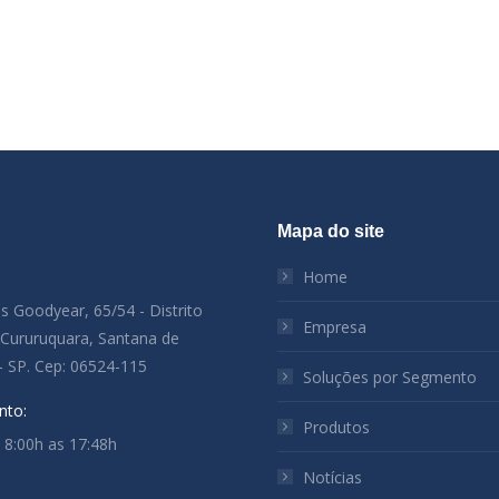
Mapa do site
:
Home
es Goodyear, 65/54 - Distrito
Empresa
l Cururuquara, Santana de
- SP. Cep: 06524-115
Soluções por Segmento
nto:
Produtos
: 8:00h as 17:48h
Notícias