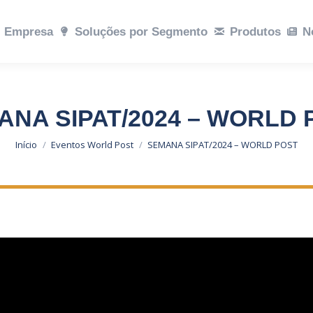
ções por Segmento
Empresa
Soluções por Segmento
Produtos
Notícias
Produtos
Sustent
N
ANA SIPAT/2024 – WORLD 
Você está aqui:
Início
Eventos World Post
SEMANA SIPAT/2024 – WORLD POST