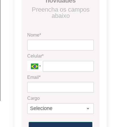
novidades
Preencha os campos
abaixo
Nome*
Celular*
Email*
Cargo