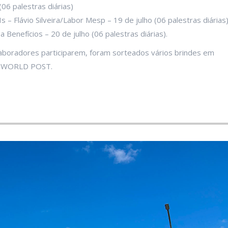
06 palestras diárias)
 – Flávio Silveira/Labor Mesp – 19 de julho (06 palestras diárias
Benefícios – 20 de julho (06 palestras diárias).
aboradores participarem, foram sorteados vários brindes em
24-WORLD POST.