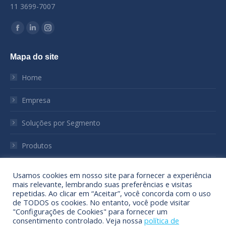
11 3699-7007
Encontre-nos em:
Facebook
Linkedin
Instagram
page
page
page
Mapa do site
opens
opens
opens
in
in
in
Home
new
new
new
window
window
window
Empresa
Soluções por Segmento
Produtos
Notícias
Usamos cookies em nosso site para fornecer a experiência
mais relevante, lembrando suas preferências e visitas
Sustentabilidade
repetidas. Ao clicar em “Aceitar”, você concorda com o uso
de TODOS os cookies. No entanto, você pode visitar
"Configurações de Cookies" para fornecer um
Contato
consentimento controlado. Veja nossa
política de