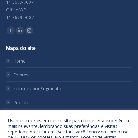
11 3699-7007
Office WP
11 3699-7007
Encontre-nos em:
Facebook
Linkedin
Instagram
page
page
page
Mapa do site
opens
opens
opens
in
in
in
Home
new
new
new
window
window
window
Empresa
Soluções por Segmento
Produtos
Notícias
Usamos cookies em nosso site para fornecer a experiência
mais relevante, lembrando suas preferências e visitas
Sustentabilidade
repetidas. Ao clicar em “Aceitar”, você concorda com o uso
de TODOS os cookies. No entanto, você pode visitar