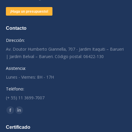
¡Haga un presupuesto!
Contacto
Dirección:
Av. Doutor Humberto Giannella, 707 - Jardim Itaquiti – Barueri
| Jardim Belval – Barueri. Código postal: 06422-130
Asistencia:
Lunes - Viernes: 8H - 17H
Teléfono:
(+ 55) 11 3699-7007
Encontre-nos em:
Facebook
Linkedin
page
page
Certificado
opens
opens