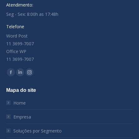
Atendimento:
Seg - Sex: 8:00h as 17:48h
Telefone
Word Post
11 3699-7007
Office WP
11 3699-7007
Encontre-nos em:
Facebook
Linkedin
Instagram
page
page
page
Mapa do site
opens
opens
opens
in
in
in
Home
new
new
new
window
window
window
Empresa
Soluções por Segmento