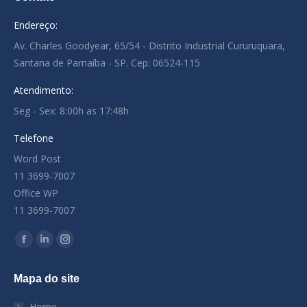
Endereço:
Av. Charles Goodyear, 65/54 - Distrito Industrial Cururuquara,
Santana de Parnaíba - SP. Cep: 06524-115
Atendimento:
Seg - Sex: 8:00h as 17:48h
Telefone
Word Post
11 3699-7007
Office WP
11 3699-7007
Encontre-nos em:
Facebook
Linkedin
Instagram
page
page
page
Mapa do site
opens
opens
opens
in
in
in
Home