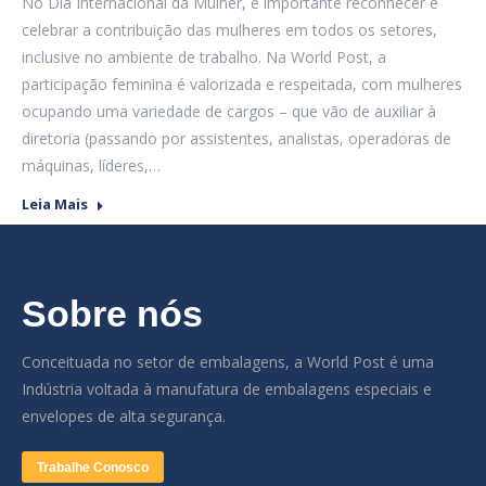
No Dia Internacional da Mulher, é importante reconhecer e
celebrar a contribuição das mulheres em todos os setores,
inclusive no ambiente de trabalho. Na World Post, a
participação feminina é valorizada e respeitada, com mulheres
ocupando uma variedade de cargos – que vão de auxiliar à
diretoria (passando por assistentes, analistas, operadoras de
máquinas, líderes,…
Leia Mais
Sobre nós
Conceituada no setor de embalagens, a World Post é uma
Indústria voltada à manufatura de embalagens especiais e
envelopes de alta segurança.
Trabalhe Conosco