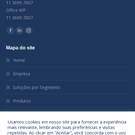
11 3699-7007
Office WP
11 3699-7007
Encontre-nos em:
Facebook
Linkedin
Instagram
page
page
page
Mapa do site
opens
opens
opens
in
in
in
Home
new
new
new
window
window
window
Empresa
Soluções por Segmento
Produtos
Notícias
Usamos cookies em nosso site para fornecer a experiência
mais relevante, lembrando suas preferências e visitas
Sustentabilidade
repetidas. Ao clicar em “Aceitar”, você concorda com o uso