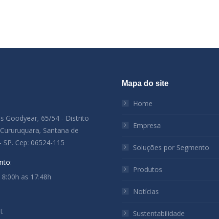
Mapa do site
:
Home
es Goodyear, 65/54 - Distrito
Empresa
l Cururuquara, Santana de
- SP. Cep: 06524-115
Soluções por Segmento
nto:
Produtos
: 8:00h as 17:48h
Notícias
t
Sustentabilidade