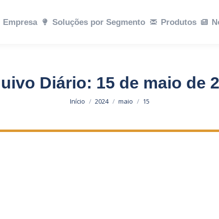
ções por Segmento
Empresa
Soluções por Segmento
Produtos
Notícias
Produtos
Sustent
N
uivo Diário:
15 de maio de 
Você está aqui:
Início
2024
maio
15