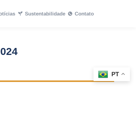
abilidade
otícias
Sustentabilidade
Contato
Contato
2024
PT