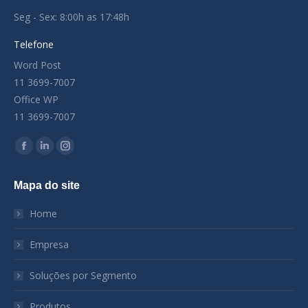
Seg - Sex: 8:00h as 17:48h
Telefone
Word Post
11 3699-7007
Office WP
11 3699-7007
Encontre-nos em:
Facebook
Linkedin
Instagram
page
page
page
Mapa do site
opens
opens
opens
in
in
in
Home
new
new
new
window
window
window
Empresa
Soluções por Segmento
Produtos