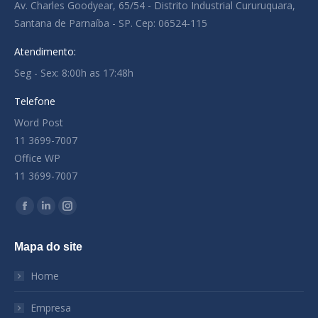
Av. Charles Goodyear, 65/54 - Distrito Industrial Cururuquara,
Santana de Parnaíba - SP. Cep: 06524-115
Atendimento:
Seg - Sex: 8:00h as 17:48h
Telefone
Word Post
11 3699-7007
Office WP
11 3699-7007
Encontre-nos em:
Facebook
Linkedin
Instagram
page
page
page
Mapa do site
opens
opens
opens
in
in
in
Home
new
new
new
window
window
window
Empresa