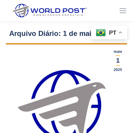
PT
Arquivo Diário:
1 de maio de 2025
Você está aqui:
maio
1
2025