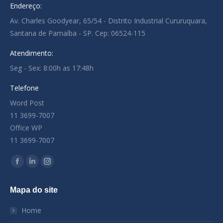
Endereço:
Av. Charles Goodyear, 65/54 - Distrito Industrial Cururuquara,
Santana de Parnaíba - SP. Cep: 06524-115
Atendimento:
Seg - Sex: 8:00h as 17:48h
Telefone
Word Post
11 3699-7007
Office WP
11 3699-7007
Encontre-nos em:
Facebook
Linkedin
Instagram
page
page
page
Mapa do site
opens
opens
opens
in
in
in
Home
new
new
new