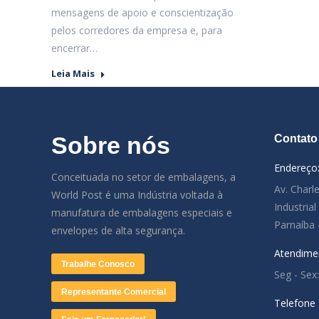
mensagens de apoio e conscientização
pelos corredores da empresa e, para
encerrar…
Leia Mais
Sobre nós
Contato
Endereço
Conceituada no setor de embalagens, a
Av. Charl
World Post é uma Indústria voltada à
Industria
manufatura de embalagens especiais e
Parnaíba 
envelopes de alta segurança.
Atendime
Trabalhe Conosco
Seg - Sex
Representante Comercial
Telefone