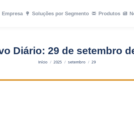
ções por Segmento
Empresa
Soluções por Segmento
Produtos
Notícias
Produtos
Sustent
N
vo Diário:
29 de setembro d
Você está aqui:
Início
2025
setembro
29