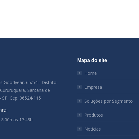
Mapa do site
:
Home
es Goodyear, 65/54 - Distrito
Empresa
l Cururuquara, Santana de
- SP. Cep: 06524-115
Soluções por Segmento
nto:
Produtos
: 8:00h as 17:48h
Notícias