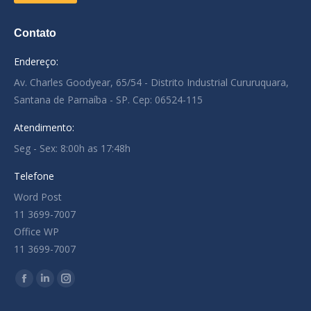
Contato
Endereço:
Av. Charles Goodyear, 65/54 - Distrito Industrial Cururuquara,
Santana de Parnaíba - SP. Cep: 06524-115
Atendimento:
Seg - Sex: 8:00h as 17:48h
Telefone
Word Post
11 3699-7007
Office WP
11 3699-7007
Encontre-nos em:
Facebook
Linkedin
Instagram
page
page
page