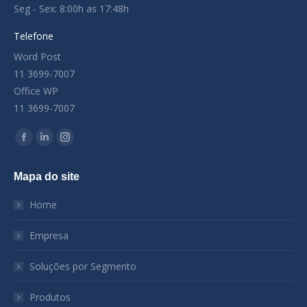
Seg - Sex: 8:00h as 17:48h
Telefone
Word Post
11 3699-7007
Office WP
11 3699-7007
Encontre-nos em:
Facebook
Linkedin
Instagram
page
page
page
Mapa do site
opens
opens
opens
in
in
in
Home
new
new
new
window
window
window
Empresa
Soluções por Segmento
Produtos