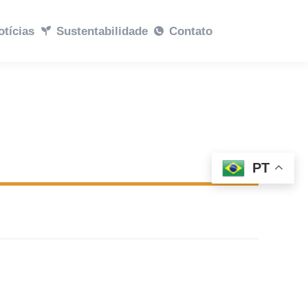
abilidade
otícias
Sustentabilidade
Contato
Contato
PT