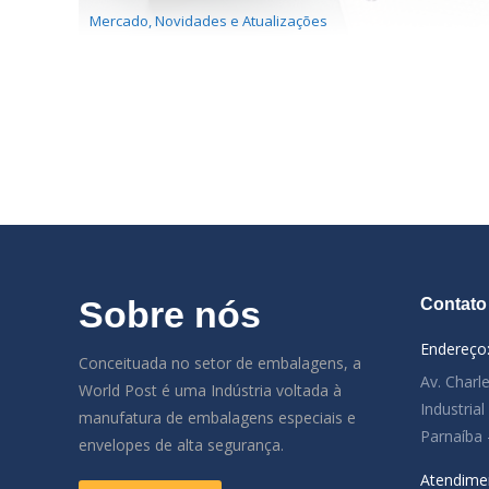
Mercado
,
Novidades e Atualizações
Sobre nós
Contato
Endereço
Conceituada no setor de embalagens, a
Av. Charl
World Post é uma Indústria voltada à
Industria
manufatura de embalagens especiais e
Parnaíba 
envelopes de alta segurança.
Atendime