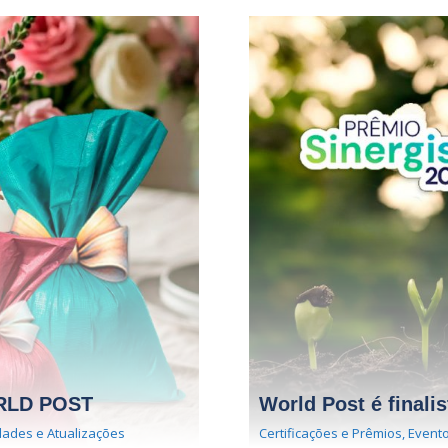
RLD POST
World Post é finali
ades e Atualizações
Certificações e Prêmios
,
Evento