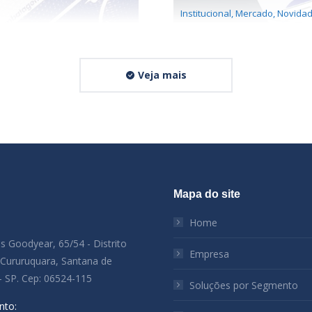
Institucional
,
Mercado
,
Novidad
Veja mais
Mapa do site
:
Home
es Goodyear, 65/54 - Distrito
Empresa
l Cururuquara, Santana de
- SP. Cep: 06524-115
Soluções por Segmento
nto: